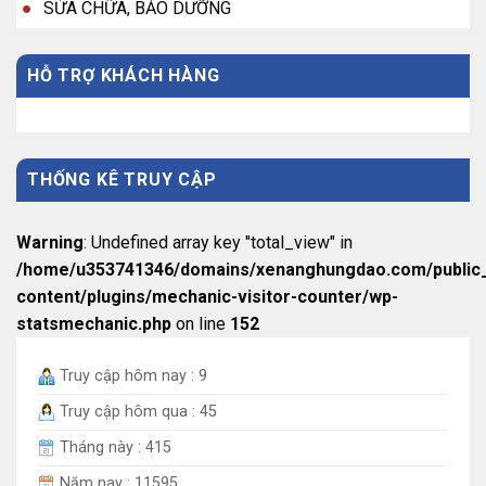
SỬA CHỮA, BẢO DƯỠNG
HỖ TRỢ KHÁCH HÀNG
THỐNG KÊ TRUY CẬP
Warning
: Undefined array key "total_view" in
/home/u353741346/domains/xenanghungdao.com/public
content/plugins/mechanic-visitor-counter/wp-
statsmechanic.php
on line
152
Truy cập hôm nay : 9
Truy cập hôm qua : 45
Tháng này : 415
Năm nay : 11595