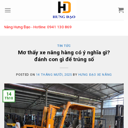
Skip
to
content
- Hotline: 0941 130 869
TIN TỨC
Mơ thấy xe nâng hàng có ý nghĩa gì?
đánh con gì để trúng số
POSTED ON
14 THÁNG MƯỜI, 2025
BY
HƯNG ĐẠO XE NÂNG
14
Th10