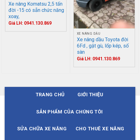
Xe nâng Komatsu 2,5 tấn
đời -15 có sẵn chức năng
xoay,
Giá LH: 0941.130.869
XE NÂNG DẦU
Xe nâng dầu Toyota đời
6Fd , gật gù, lốp kép, số
sàn
Giá LH: 0941.130.869
TRANG CHỦ
GIỚI THIỆU
SẢN PHẨM CỦA CHÚNG TÔI
SỬA CHỮA XE NÂNG
CHO THUÊ XE NÂNG