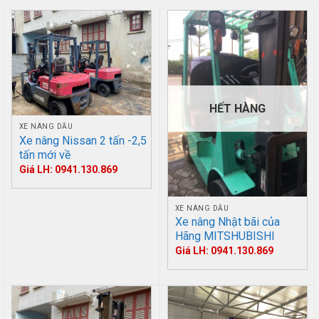
HẾT HÀNG
XE NÂNG DẦU
Xe nâng Nissan 2 tấn -2,5
tấn mới về
Giá LH: 0941.130.869
XE NÂNG DẦU
Xe nâng Nhật bãi của
Hãng MITSHUBISHI
Giá LH: 0941.130.869