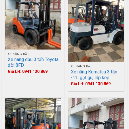
XE NÂNG DẦU
Xe nâng dầu 3 tấn Toyota
đời 8FD
XE NÂNG DẦU
Giá LH: 0941.130.869
Xe nâng Komatsu 3 tấn
-11, gật gù, lốp kép
Giá LH: 0941.130.869