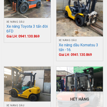
XE NÂNG DẦU
Xe nâng Toyota 3 tấn đời
6FD
Giá LH: 0941.130.869
XE NÂNG DẦU
Xe nâng dầu Komatsu 3
tấn -16.
Giá LH: 0941.130.869
HẾT HÀNG
XE NÂNG DẦU