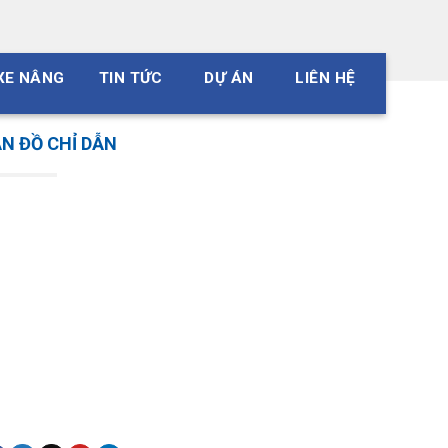
XE NÂNG
TIN TỨC
DỰ ÁN
LIÊN HỆ
N ĐỒ CHỈ DẪN