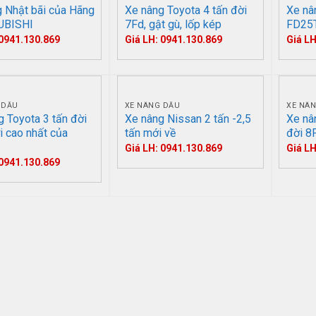
 Nhật bãi của Hãng
Xe nâng Toyota 4 tấn đời
Xe n
UBISHI
7Fd, gật gù, lốp kép
FD25
 0941.130.869
Giá LH: 0941.130.869
Giá LH
 DẦU
XE NÂNG DẦU
XE NÂ
 Toyota 3 tấn đời
Xe nâng Nissan 2 tấn -2,5
Xe nâ
i cao nhất của
tấn mới về
đời 8
Giá LH: 0941.130.869
Giá LH
 0941.130.869