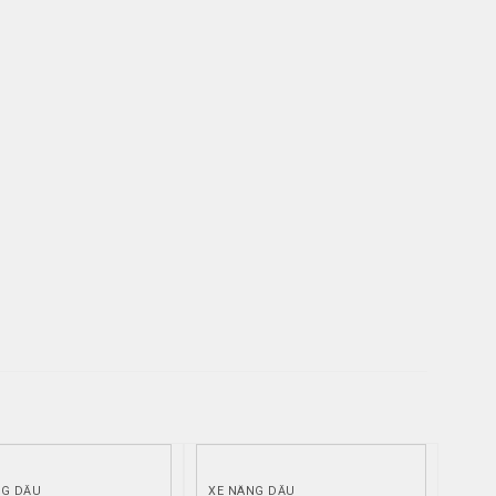
NG DẦU
XE NÂNG DẦU