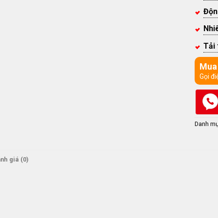
Độn
Nhiê
Tải
Mua
Gọi đi
Danh m
nh giá (0)