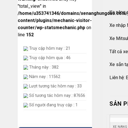
"total_view" in
Xe nâng d
/home/u353741346/domains/xenanghungdao.com/p
content/plugins/mechanic-visitor-
Xe nhập 
counter/wp-statsmechanic.php
on
line
152
Xe Mitsub
Truy cập hôm nay : 21
Tất cả xe
Truy cập hôm qua : 46
Xe sẵn tạ
Tháng này : 382
Năm nay : 11562
Liên hệ:
Lượt tương tác hôm nay : 33
Số tương tác hôm nay : 87656
SẢN 
Số người đang truy cập : 1
XE NÂNG