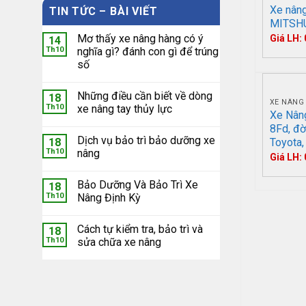
Xe nâng
TIN TỨC – BÀI VIẾT
MITSH
Mơ thấy xe nâng hàng có ý
Giá LH:
14
Th10
nghĩa gì? đánh con gì để trúng
số
Những điều cần biết về dòng
18
XE NÂNG
Th10
xe nâng tay thủy lực
Xe Nâng
8Fd, đờ
Dịch vụ bảo trì bảo dưỡng xe
Toyota,
18
Th10
nâng
Giá LH:
Bảo Dưỡng Và Bảo Trì Xe
18
Th10
Nâng Định Kỳ
Cách tự kiểm tra, bảo trì và
18
Th10
sửa chữa xe nâng