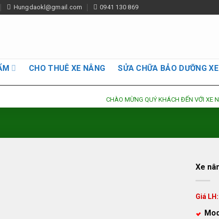
Hungdaokl@gmail.com
0941 130 869
ẨM
CHO THUÊ XE NÂNG
SỬA CHỮA BẢO DƯỠNG XE
CHÀO MỪNG QUÝ KHÁCH ĐẾN VỚI XE NÂNG HƯ
Xe nân
Giá LH:
Mod