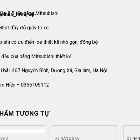
ầu 2,5 tấn hãng Mitsubishi
ublic_html/wp-
Nhật đầy đủ giấy tờ xe
ishi có ưu điểm xe thiết kế nhỏ gọn, đồng bộ
 đều của hãng Mitsubishi thiết kế
i bãi: 467 Nguyễn Bình, Dương Xá, Gia lâm, Hà Nội
 Em Hiền – 0356105112
PHẨM TƯƠNG TỰ
HẾT HÀNG
 DẦU
XE NÂNG DẦU
XE NÂ