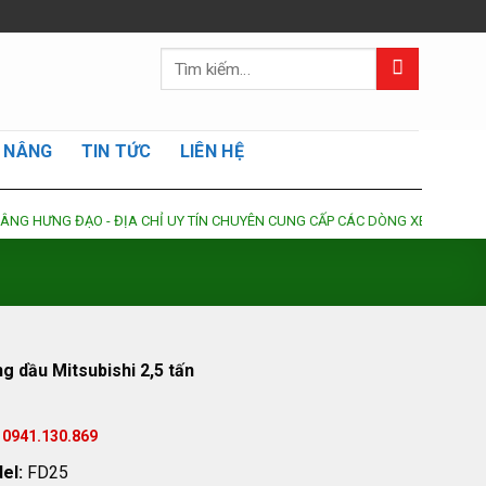
Tìm
kiếm:
 NÂNG
TIN TỨC
LIÊN HỆ
NG ĐẠO - ĐỊA CHỈ UY TÍN CHUYÊN CUNG CẤP CÁC DÒNG XE NÂNG DẦU - XE 
g dầu Mitsubishi 2,5 tấn
 0941.130.869
el:
FD25