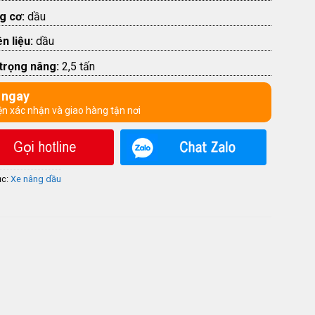
g cơ:
dầu
n liệu:
dầu
 trọng nâng:
2,5 tấn
 ngay
ện xác nhận và giao hàng tận nơi
ục:
Xe nâng dầu