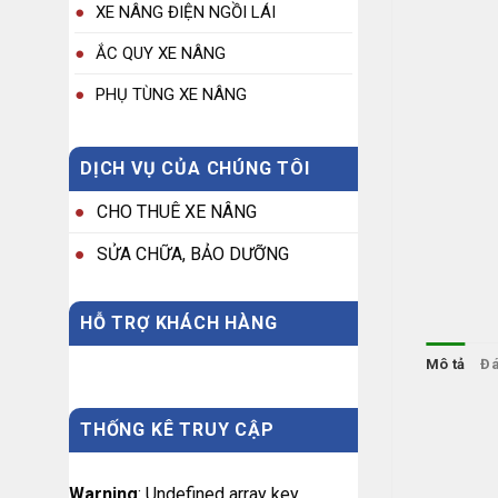
XE NÂNG ĐIỆN NGỒI LÁI
ẮC QUY XE NÂNG
PHỤ TÙNG XE NÂNG
DỊCH VỤ CỦA CHÚNG TÔI
CHO THUÊ XE NÂNG
SỬA CHỮA, BẢO DƯỠNG
HỖ TRỢ KHÁCH HÀNG
Mô tả
Đá
THỐNG KÊ TRUY CẬP
Warning
: Undefined array key