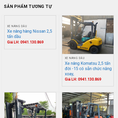
SẢN PHẨM TƯƠNG TỰ
XE NÂNG DẦU
Xe nâng hàng Nissan 2,5
tấn dầu
Giá LH: 0941.130.869
XE NÂNG DẦU
Xe nâng Komatsu 2,5 tấn
đời -15 có sẵn chức năng
xoay,
Giá LH: 0941.130.869