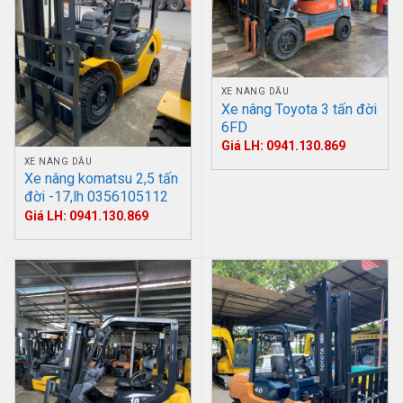
XE NÂNG DẦU
Xe nâng Toyota 3 tấn đời
6FD
Giá LH: 0941.130.869
XE NÂNG DẦU
Xe nâng komatsu 2,5 tấn
đời -17,lh 0356105112
Giá LH: 0941.130.869