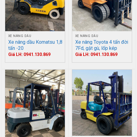
XE NÂNG DẦU
XE NÂNG DẦU
Xe nâng dầu Komatsu 1,8
Xe nâng Toyota 4 tấn đời
tấn -20
7Fd, gật gù, lốp kép
Giá LH: 0941.130.869
Giá LH: 0941.130.869