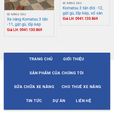
XE NÂNG DẦU
Komatsu 3 tấn đời -12,
gật gù, lốp kép, số sàn
XE NÂNG DẦU
Giá LH: 0941.130.869
Xe nâng Komatsu 3 tấn
-11, gật gù, lốp kép
Giá LH: 0941.130.869
TRANG CHỦ
GIỚI THIỆU
SẢN PHẨM CỦA CHÚNG TÔI
SỬA CHỮA XE NÂNG
CHO THUÊ XE NÂNG
TIN TỨC
DỰ ÁN
LIÊN HỆ