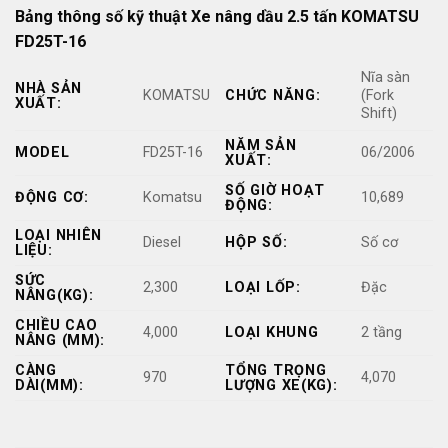
Bảng thông số kỹ thuật Xe nâng dầu 2.5 tấn KOMATSU
FD25T-16
Nĩa sàn
NHÀ SẢN
KOMATSU
CHỨC NĂNG:
(Fork
XUẤT:
Shift)
NĂM SẢN
MODEL
FD25T-16
06/2006
XUẤT:
SỐ GIỜ HOẠT
ĐỘNG CƠ:
Komatsu
10,689
ĐỘNG:
LOẠI NHIÊN
Diesel
HỘP SỐ:
Số cơ
LIỆU:
SỨC
2,300
LOẠI LỐP:
Đặc
NÂNG(KG):
CHIỀU CAO
4,000
LOẠI KHUNG
2 tầng
NÂNG (MM):
CÀNG
TỔNG TRỌNG
970
4,070
DÀI(MM):
LƯỢNG XE(KG):